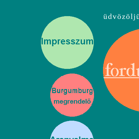
üdvözölj