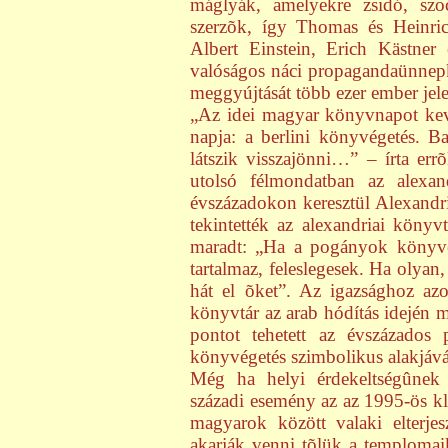
máglyák, amelyekre zsidó, szoc
szerzõk, így Thomas és Heinri
Albert Einstein, Erich Kästner
valóságos náci propagandaünnepkén
meggyújtását több ezer ember jele
„Az idei magyar könyvnapot kev
napja: a berlini könyvégetés. B
látszik visszajönni…” – írta er
utolsó félmondatban az alexan
évszázadokon keresztül Alexandri
tekintették az alexandriai könyv
maradt: „Ha a pogányok könyve
tartalmaz, feleslegesek. Ha olyan
hát el õket”. Az igazsághoz az
könyvtár az arab hódítás idején m
pontot tehetett az évszázados 
könyvégetés szimbolikus alakjává
Még ha helyi érdekeltségûnek 
századi esemény az az 1995-ös k
magyarok között valaki elterje
akarják venni tõlük a temploma