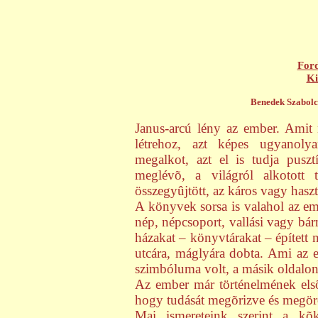
Ford
Ki
Benedek Szabolc
Janus-arcú lény az ember. Amit
létrehoz, azt képes ugyanoly
megalkot, azt el is tudja puszt
meglévõ, a világról alkotott
összegyûjtött, az káros vagy hasz
A könyvek sorsa is valahol az em
nép, népcsoport, vallási vagy bá
házakat – könyvtárakat – épített 
utcára, máglyára dobta. Ami az e
szimbóluma volt, a másik oldalon
Az ember már történelmének elsõ
hogy tudását megõrizve és megör
Mai ismereteink szerint a kõko