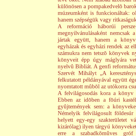
különösen a pompakedvelõ barokk
múzeumként is funkcionáltak: ol
hanem szépségük vagy ritkaságuk
A reformáció háborúi persze
megnyilvánulásaként nemcsak a
jártak együtt, hanem a könyve
egyházak és egyházi rendek az ell
számukra nem tetszõ könyvek ny
könyveit épp úgy máglyára vet
nyelvû Bibliát. A genfi reformá
Szervét Mihályt „A kereszténys
felkutatott példányával együtt ég
nyomtatott mûbõl az utókorra cs
A felvilágosodás kora a könyv 
Ebben az idõben a fõúri kastél
gyûjtemények sem: a könyveket 
Némelyik felvilágosult földesúr
helyett egy-egy szakterületet vá
kizárólag) ilyen tárgyú könyveket
erre a szabadkõmûves gróf F