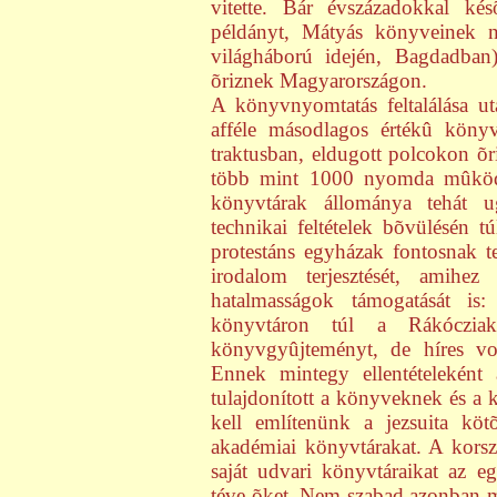
vitette. Bár évszázadokkal k
példányt, Mátyás könyveinek na
világháború idején, Bagdadban
õriznek Magyarországon.
A könyvnyomtatás feltalálása u
afféle másodlagos értékû könyv
traktusban, eldugott polcokon õr
több mint 1000 nyomda mûködö
könyvtárak állománya tehát u
technikai feltételek bõvülésén tú
protestáns egyházak fontosnak te
irodalom terjesztését, amihe
hatalmasságok támogatását is
könyvtáron túl a Rákócziak
könyvgyûjteményt, de híres vol
Ennek mintegy ellentételeként 
tulajdonított a könyveknek és 
kell említenünk a jezsuita kö
akadémiai könyvtárakat. A korsz
saját udvari könyvtáraikat az 
téve õket. Nem szabad azonban m