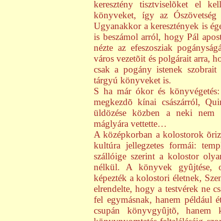
keresztény tisztviselõket el ke
könyveket, így az Ószövetség é
Ugyanakkor a keresztények is ég
is beszámol arról, hogy Pál apo
nézte az efeszosziak pogányság
város vezetõit és polgárait arra,
csak a pogány istenek szobrait
tárgyú könyveket is.
S ha már ókor és könyvégetés:
megkezdõ kínai császárról, Qu
üldözése közben a neki nem t
máglyára vettette…
A középkorban a kolostorok õriz
kultúra jellegzetes formái: te
szállóige szerint a kolostor ol
nélkül. A könyvek gyûjtése, ol
képezték a kolostori életnek, Sz
elrendelte, hogy a testvérek ne c
fel egymásnak, hanem például é
csupán könyvgyûjtõ, hanem k