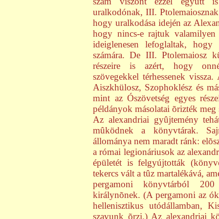
szám viszont ezzel együtt is
uralkodónak, III. Ptolemaiosznak
hogy uralkodása idején az Alexand
hogy nincs-e rajtuk valamilyen
ideiglenesen lefoglaltak, hogy
számára. De III. Ptolemaiosz k
részeire is azért, hogy onné
szövegekkel térhessenek vissza
Aiszkhülosz, Szophoklész és má
mint az Ószövetség egyes részeit
példányok másolatai õrizték meg
Az alexandriai gyûjtemény teh
mûködnek a könyvtárak. Sajn
állománya nem maradt ránk: elõszö
a római legionáriusok az alexandr
épületét is felgyújtották (köny
tekercs vált a tûz martalékává, a
pergamoni könyvtárból 200 e
királynõnek. (A pergamoni az ók
hellenisztikus utódállamban, K
szavunk õrzi.) Az alexandriai 