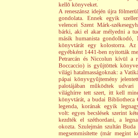
kellõ könyveket.
A reneszánsz idején újra fölmer
gondolata. Ennek egyik szelle
velencei Szent Márk-székesegyh
bárki, aki el akar mélyedni a 
másik humanista gondolkodó, Ni
könyvtárát egy kolostorra. Az
egyébként 1441-ben nyitották me
Petrarcán és Niccolun kívül a 
Boccaccio) is gyûjtöttek könyve
világi hatalmasságoknak: a Vatik
pápai könyvgyûjtemény jelentet
palotájában mûködtek udvari
világhírre tett szert, itt kell 
könyvtárát, a budai Bibliotheca
legenda, korának egyik legnag
volt: egyes becslések szerint két
kezdték el széthordani, a legn
okozta. Szulejmán szultán Buda 
megsemmisítette (már megint k