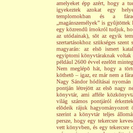
amelyeket épp azért, hogy a tu
igyekeztek azokat egy helye
templomokban és a fáraó 
„magánszemélyek” is gyûjtöttek k
egy közrendû írnokról tudjuk, h
az utódainak), sõt az egyik te
szertartásokhoz szükséges szent 
magyarán: az elsõ ismert kat
egyiptomi könyvtáraknak voltak e
például 2600 évvel ezelõtt mintegy
Nem meglépõ hát, hogy a tört
köthetõ – igaz, ez már nem a fára
Nagy Sándor hódításai nyomán a
pontján létrejött az elsõ nagy 
könyvtár, ami afféle közkönyvtá
világ számos pontjáról érkezt
elõdeik rájuk hagyományozott 
szerint a könyvtár teljes állomá
persze, hogy egy tekercsre keves
vett könyvben, és egy tekercsre o