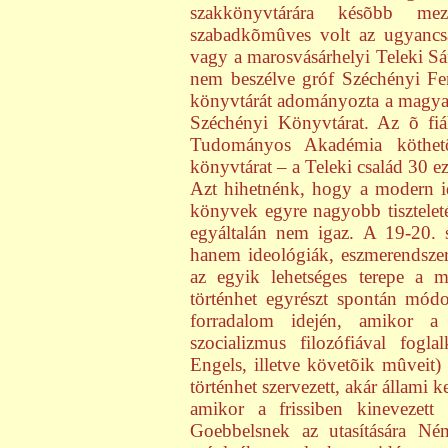
szakkönyvtárára késõbb mez
szabadkõmûves volt az ugyanc
vagy a marosvásárhelyi Teleki Sá
nem beszélve gróf Széchényi Fe
könyvtárát adományozta a magya
Széchényi Könyvtárat. Az õ fi
Tudományos Akadémia köthetõ
könyvtárat – a Teleki család 30 
Azt hihetnénk, hogy a modern id
könyvek egyre nagyobb tisztele
egyáltalán nem igaz. A 19-20. 
hanem ideológiák, eszmerendszer
az egyik lehetséges terepe a m
történhet egyrészt spontán mód
forradalom idején, amikor a
szocializmus filozófiával fog
Engels, illetve követõik mûveit) 
történhet szervezett, akár állami 
amikor a frissiben kinevezett 
Goebbelsnek az utasítására Né