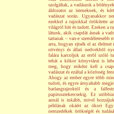
szolgáltak, a vadászok a bölények
áldozatot az isteneknek, és ké
vadászat során. Ugyanakkor ne
ezekkel a rajzokkal örökítette 
világról hitt és tudott. Ezeken a 
látunk, akik csapdát ásnak a vad
tartanak – van-e szemléletesebb
arra, hogyan ejtsék el az élelmet 
növényi és állati nedvekbõl ny
falára karcoljuk az errõl szóló t
tehát a kõkor könyvtárai is lehe
meg, hogy miként kell a csapd
vadászat és ezáltal a közösség fe
Ahogy az ember egyre több minde
tudott, és egyre árnyaltabb megje
barlangrajzoktól és a falfe
papirusztekercsekig. Ez utóbb
annál is inkább, mivel hozzáju
példának okáért az ókori Egy
nemzedékek örökségét és tudását