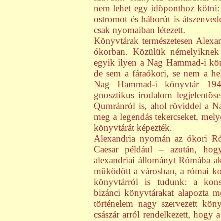
nem lehet egy idõponthoz kötni:
ostromot és háborút is átszenvede
csak nyomaiban létezett.
Könyvtárak természetesen Alexa
ókorban. Közülük némelyiknek 
egyik ilyen a Nag Hammad-i kön
de sem a fáraókori, se nem a h
Nag Hammad-i könyvtár 1945
gnosztikus irodalom legjelentõse
Qumránról is, ahol röviddel a Na
meg a legendás tekercseket, mel
könyvtárát képezték.
Alexandria nyomán az ókori Róm
Caesar például – azután, ho
alexandriai állományt Rómába ak
mûködött a városban, a római ko
könyvtárról is tudunk: a kon
bizánci könyvtárakat alapozta m
történelem nagy szervezett kön
császár arról rendelkezett, hogy 