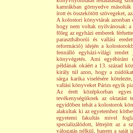
könyvnyomtatás feltalálásáig szor
kamrákban görnyedve másolták 
írott és összekötött szövegeket, a
A kolostori könyvtárak azonban é
hogy nem voltak nyilvánosak: a 
fõleg az egyházi emberek férhett
parasztháborúi és vallási ered
reformáció) idején a kolostorokb
fennálló egyházi-világi rende
könyvégetés. Ami egyébiránt 
példának okáért a 13. század köze
király túl azon, hogy a zsidókat
sárga karika viselésére kötelezt
vallási könyveket Párizs egyik pia
Az érett középkorban egyes 
tevékenységüknek az oktatást t
egyidõben tehát a kolostorok köny
alakultak ki az egyetemhez köthe
egyetemi fakultás mivel fogl
specializálódott, létrejött az 
válogatás nélkül, hanem a saját i