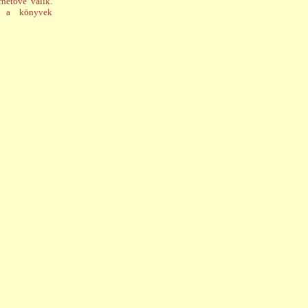
hetõvé válik.
e a könyvek