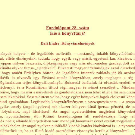
Fordulópont 28. szám
Kié a könyv(tár)?
Dali Endre: Könyvtárélmények
ények helyett – de legalábbis mellettük – mostanság inkább könyvtárélmé
ak efféle élményeink: tudtuk, hogy egyik vagy másik egyetemi kar, kisváros, 
 éppen milyen beszerzés, örökséghagyás vagy más úton-módon gazdagodott az
 kínálta olykor furcsa „ajándékait”. Bukaresti magyar értelmiségiek azzal dicseke
, hogy amiért Erdélyben börtön, de legalábbis intenzív zaklatás jár, õk azok
kérik és olvassák egy fõvárosi román könyvtárban, amely megkapta a rég 
õgimnázium teljes könyvállományát. Bukaresti barátaink itt olvasták eredeti, 
zéchenyit és a Romániában tiltott régi magyar és német szerzõket… Minda
ménye, hogy ma már a mûveknek és gondolatoknak nem lehet útját állni sem orszá
l, sem lakatokkal. Sosem hittem volna, hogy egész könyveket fogok elolvasni kép
mind gyakrabban. Legfrissebb könyvtárélményem a www.questia.com – a szapor
gyike, amely (angol nyelven) sok tízezer könyvet kínál (persze pénzért, de n
 folyóiratot, napi frissítéssel. Az angol nyelvterületen megjelent könyveke
tem, nyomtathatom stb. Kitûnõ keresõprogram áll rendelkezésre, hogy el
Az pedig állandó kiterjedésben van: mondjuk háromszáz évvel ezelõtt megjelent
an bekebelez. Az angol nyelven publikáló kiadók kortárs kiadványai is – a nyomtato
lérhetõek itt, ha az illetõ kiadó szerzõdéses viszonyba került a könyvtárral