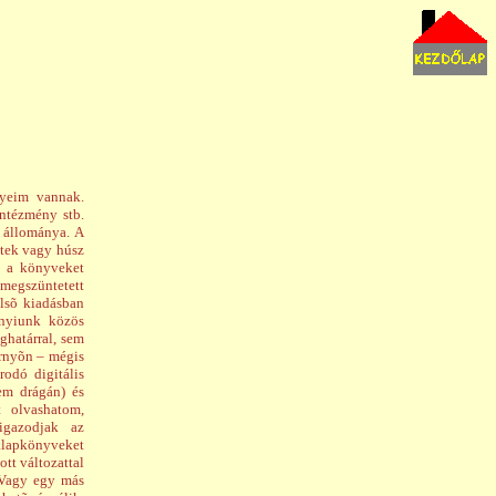
nyeim vannak.
intézmény stb.
 állománya. A
dtek vagy húsz
at a könyveket
megszüntetett
elsõ kiadásban
nnyiunk közös
ghatárral, sem
ernyõn – mégis
odó digitális
em drágán) és
t olvashatom,
igazodjak az
 alapkönyveket
tt változattal
… Vagy egy más