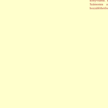
könyvtárral.
Számomra a
hozzáférhetõs