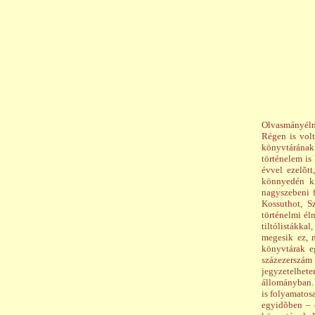
Olvasmányélm
Régen is volt
könyvtárának
történelem is
évvel ezelõtt
könnyedén ki
nagyszebeni f
Kossuthot, S
történelmi él
tiltólistákka
megesik ez, 
könyvtárak e
százezerszám
jegyzetelhe
állományban. 
is folyamatos
egyidõben – e