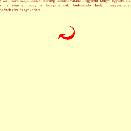
 Hiszen ezek szaporodnak. Elvileg minden valaha megjelent könyv egyszer elér
z is élmény, hogy a kompillátorok fontoskodó hadát meggyérített
égének elve és gyakorlata. ;