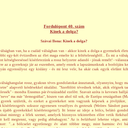
Fordulópont 40. szám
Kinek a dolga?
Szávai Ilona: Kinek a dolga?
válságban van, ha a család válságban van - akkor kinek a dolga a gyermekek élet
óbbi egy-két évtizedben az élet maga emelte ki a feltételességbõl... És mi a váls
nt kétségbeeséssel kísérletezünk a rossz helyzetre adandó - jónak remélt! - válass
yre az a gyerekrajz jár az eszemben, amely ennek a lapszámunknak a borítójára ke
yán egyensúlyoz egy kislány - és mi lesz vele, ha akár csak egyik elefánt ki
 válsághangulat rossz, gyakran téves gondolatokat árasztanak, olyannyira, hogy m
zetre" alapvetõ kérdésekkel rátalálni. "Szerfölött tévednek tehát, akik elégnek ta
essék" - mondta Erasmus pár évszázaddal ezelõtt. Szavait azóta is kevesen hallj
"neve" ma már "demográfiai", hiszen van ahol túl sok, de Európa országaiban (
s gyerek születik, és ezeket a gyerekeket sem vagyunk képesek a jövõjükre, s
 A kísérletezgetés sokszor egyenesen veszélyes és groteszk (Weöres Sándort par
s újabb gyerekekkel kísérletezgetni!). Itt lenne az ideje a bölcs, belátó gond
ításai mintegy a lélek szemei, amelyek bizonyos tekintetben elõre vetik fürkészõ
it kell megtenni, vagy pedig abbahagyni." Az is
belátható
lehetne végre, am
zott
: "...a bölcselet egyetlenegy év alatt többre megy, mint harminc évi b