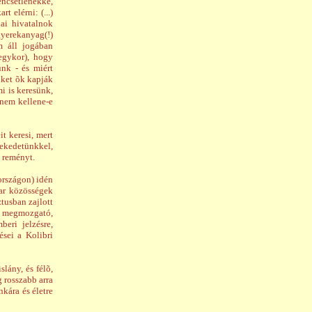
encsétlenekké,
 elérni: (...)
ai hivatalnok
yerekanyag(!)
m áll jogában
egykor), hogy
ünk - és miért
nket õk kapják
i is keresünk,
 nem kellene-e
t keresi, mert
kedetünkkel,
 reményt.
országon) idén
yar közösségek
tusban zajlott
it megmozgató,
beri jelzésre,
ései a Kolibri
lány, és félõ,
g rosszabb arra
kára és életre