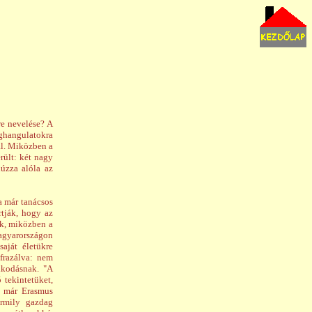
re nevelése? A
ághangulatokra
zal. Miközben a
rült: két nagy
húzza alóla az
a már tanácsos
rtják, hogy az
ák, miközben a
Magyarországon
aját életükre
afrazálva: nem
olkodásnak. "A
 tekintetüket,
i már Erasmus
ármily gazdag