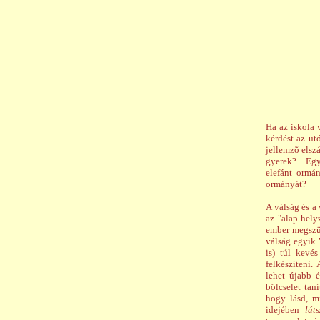
Ha az iskola 
kérdést az ut
jellemzõ elszá
gyerek?... Eg
elefánt ormán
ormányát?
A válság és a
az "alap-hely
ember megszül
válság egyik 
is) túl kevé
felkészíteni.
lehet újabb é
bölcselet tan
hogy lásd, m
idejében
láts