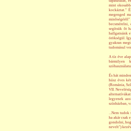
tapasztalat, 
mint okosabbá
kockáztat." 
megenged mag
minõségérõl"
becsmérelni,
segítsük õt h
hallgatnánk e
örökségül. Ig
gyakran megta
tudomásul ve
A tíz éve ala
bármilyen k
szóhasználatu
És hát minden
húsz éves két
(Románia, Szl
VII. Nevelésü
alternatíváka
legyenek azok
színházban, v
...Nem tudok 
ha akár csak e
gondolni, hog
nevelt") kezév