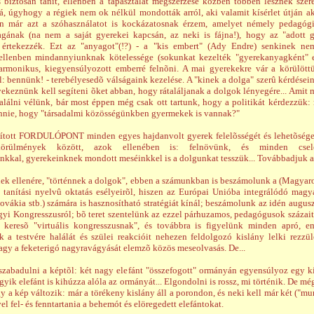
és biztosan tanít, ellenben a tapasztalat megszerzése közben többen lesznek szer
, úgyhogy a régiek nem ok nélkül mondották arról, aki valamit kísérlet útján akart
Én már azt a szóhasználatot is kockázatosnak érzem, amelyet némely pedagógi
ának (na nem a saját gyerekei kapcsán, az neki is fájna!), hogy az "adott g
 értekezzék. Ezt az "anyagot"(!?) - a "kis embert" (Ady Endre) senkinek ne
 ellenben mindannyiunknak kötelessége (sokunkat kezelték "gyerekanyagként" 
armonikus, kiegyensúlyozott emberré felnõni. A mai gyerekekre vár a körülött
l: bennünk! - terebélyesedõ válságaink kezelése. A "kinek a dolga" szerû kérdései
yekeznünk kell segíteni õket abban, hogy rátaláljanak a dolgok lényegére... Amit m
lálni vélünk, bár most éppen még csak ott tartunk, hogy a politikát kérdezzük:
nnie, hogy "társadalmi közösségünkben gyermekek is vannak?"
pított FORDULÓPONT minden egyes hajdanvolt gyerek felelõsségét és lehetõségei
örülmények között, azok ellenében is: felnövünk, és minden csele
nkkal, gyerekeinknek mondott meséinkkel is a dolgunkat tesszük... Továbbadjuk a
ek ellenére, "történnek a dolgok", ebben a számunkban is beszámolunk a (Magyar
 tanítási nyelvû oktatás esélyeirõl, hiszen az Európai Unióba integrálódó mag
ovákia stb.) számára is hasznosítható stratégiát kínál; beszámolunk az idén augusz
gyi Kongresszusról; bõ teret szentelünk az ezzel párhuzamos, pedagógusok száza
t keresõ "virtuális kongresszusnak", és továbbra is figyelünk minden apró, em
 a testvére halálát és szülei reakcióit nehezen feldolgozó kislány lelki rezzül
agy a feketerigó nagyravágyását elemzõ közös meseolvasás. De...
szabadulni a képtõl: két nagy elefánt "összefogott" ormányán egyensúlyoz egy kis
gyik elefánt is kihúzza alóla az ormányát... Elgondolni is rossz, mi történik. De mé
y a kép változik: már a törékeny kislány áll a porondon, és neki kell már két ("mun
el fel- és fenntartania a behemót és elöregedett elefántokat.