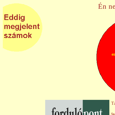
Én ne
e
T
Sz