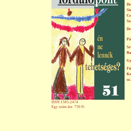
Dr
Si
Cs
Sz
Dr
Pá
Sz
Ra
Gy
Fü
Ko
sz.
ISSN:1585-2474
Egy szám ára: 750 Ft