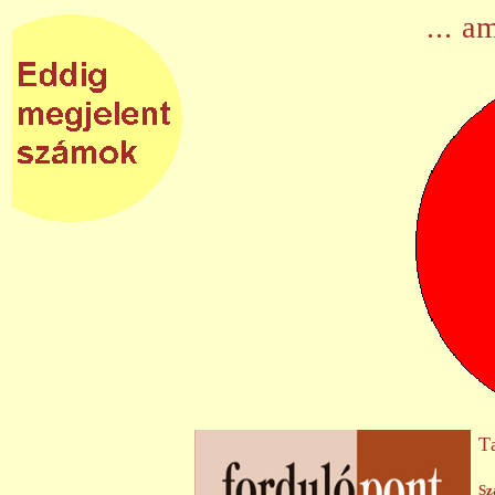
... 
T
Sz