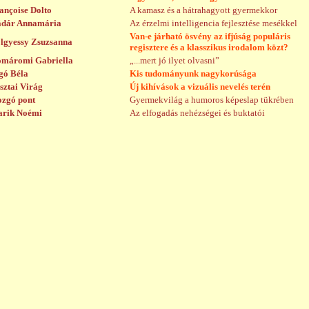
ançoise Dolto
A kamasz és a hátrahagyott gyermekkor
dár Annamária
Az érzelmi intelligencia fejlesztése mesékkel
Van-e járható ösvény az ifjúság populáris
lgyessy Zsuzsanna
regisztere és a klasszikus irodalom közt?
máromi Gabriella
„...mert jó ilyet olvasni”
gó Béla
Kis tudományunk nagykorúsága
sztai Virág
Új kihívások a vizuális nevelés terén
zgó pont
Gyermekvilág a humoros képeslap tükrében
rik Noémi
Az elfogadás nehézségei és buktatói