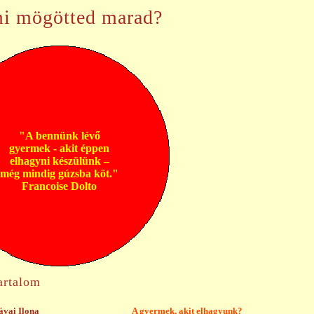
ami mögötted marad?
"A bennünk lévő
gyermek - akit éppen
elhagyni készülünk –
még mindig gúzsba köt."
Francoise Dolto
artalom
ávai Ilona
A gyermek, akit elhagyunk?