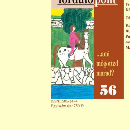
Fr
Ká
Tö
Ko
Ri
Pu
mo
Ma
ISSN:1585-2474
Egy szám ára: 750 Ft