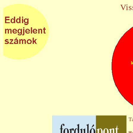
Vis
l
T
sz.