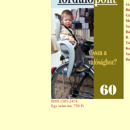
x
Bü
Gi
Mo
Sz
Bá
B.
Tö
Ke
Sz
Ha
ISSN:1585-2474
Egy szám ára: 750 Ft