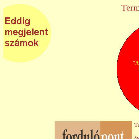
Term
"Az
T
Sz