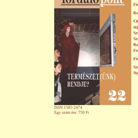
Fi
Ko
Ch
tá
Sz
Sz
Ka
Fe
Fi
Sz
Ny
ISSN:1585-2474
Egy szám ára: 750 Ft